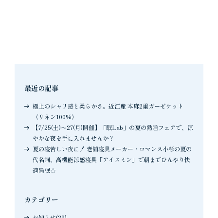
最近の記事
極上のシャリ感と柔らかさ。近江産 本麻2重ガーゼケット
（リネン100%）
【7/25(土)〜27(月)開催】「眠Lab」の夏の熟睡フェアで、涼
やかな夜を手に入れませんか？
夏の寝苦しい夜に！ 老舗寝具メーカー・ロマンス小杉の夏の
代名詞、高機能涼感寝具「アイスミン」で朝までひんやり快
適睡眠☆
カテゴリー
お知らせ(29)